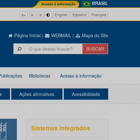
BRASIL
a+
a-
a
English
Español
Français
Página Inicial
|
WEBMAIL
|
Mapa do Site
Publicações
Bibliotecas
Acesso à informação
a
Ações afirmativas
Acessibilidade
Sistemas integrados