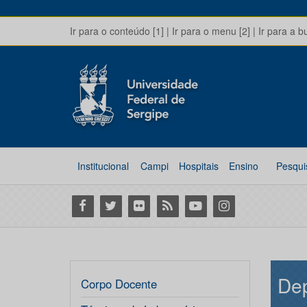
Ir para o conteúdo [1]
|
Ir para o menu [2]
|
Ir para a b
Institucional
Campi
Hospitais
Ensino
Pesqui
Facebook
Twitter
Flickr
RSS
Youtube
Instagram
Dep
Corpo Docente