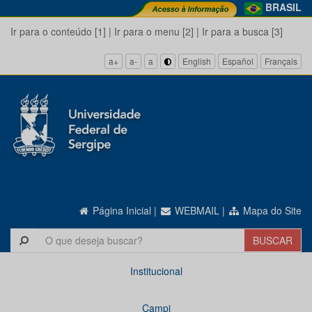
BRASIL
Ir para o conteúdo [1]
|
Ir para o menu [2]
|
Ir para a busca [3]
a+
a-
a
English
Español
Français
Página Inicial
|
WEBMAIL
|
Mapa do Site
Institucional
Campi