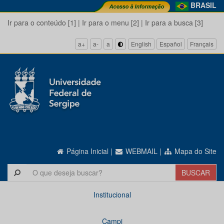
BRASIL
Ir para o conteúdo [1]
|
Ir para o menu [2]
|
Ir para a busca [3]
a+
a-
a
English
Español
Français
Página Inicial
|
WEBMAIL
|
Mapa do Site
Institucional
Campi