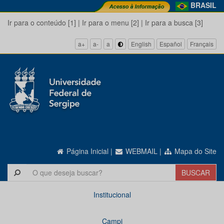
BRASIL
Ir para o conteúdo [1]
|
Ir para o menu [2]
|
Ir para a busca [3]
a+
a-
a
English
Español
Français
Página Inicial
|
WEBMAIL
|
Mapa do Site
Institucional
Campi