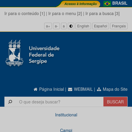
BRASIL
Ir para o conteúdo [1]
|
Ir para o menu [2]
|
Ir para a busca [3]
a+
a-
a
English
Español
Français
Página Inicial
|
WEBMAIL
|
Mapa do Site
Institucional
Campi