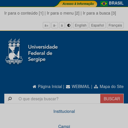
BRASIL
Ir para o conteúdo [1]
|
Ir para o menu [2]
|
Ir para a busca [3]
a+
a-
a
English
Español
Français
Página Inicial
|
WEBMAIL
|
Mapa do Site
Institucional
Campi