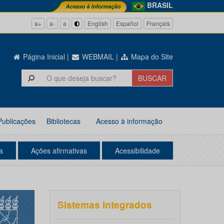
BRASIL
a+
a-
a
English
Español
Français
Página Inicial
|
WEBMAIL
|
Mapa do Site
Publicações
Bibliotecas
Acesso à informação
a
Ações afirmativas
Acessibilidade
Sistemas integrados