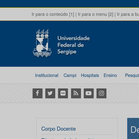
Ir para o conteúdo [1]
|
Ir para o menu [2]
|
Ir para a b
Institucional
Campi
Hospitais
Ensino
Pesqui
Facebook
Twitter
Flickr
RSS
Youtube
Instagram
De
Corpo Docente