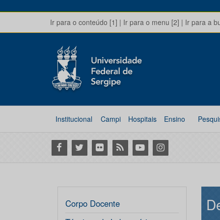
Ir para o conteúdo [1]
|
Ir para o menu [2]
|
Ir para a b
Institucional
Campi
Hospitais
Ensino
Pesqui
Facebook
Twitter
Flickr
RSS
Youtube
Instagram
De
Corpo Docente