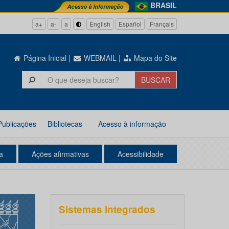
BRASIL
a+
a-
a
English
Español
Français
Página Inicial
|
WEBMAIL
|
Mapa do Site
Publicações
Bibliotecas
Acesso à informação
a
Ações afirmativas
Acessibilidade
Sistemas integrados