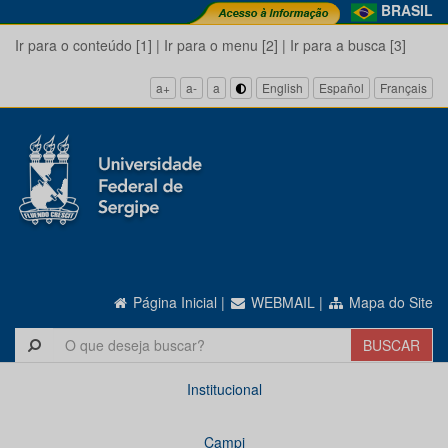
BRASIL
Ir para o conteúdo [1]
|
Ir para o menu [2]
|
Ir para a busca [3]
a+
a-
a
English
Español
Français
Página Inicial
|
WEBMAIL
|
Mapa do Site
Institucional
Campi