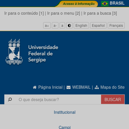
BRASIL
Ir para o conteúdo [1]
|
Ir para o menu [2]
|
Ir para a busca [3]
a+
a-
a
English
Español
Français
Página Inicial
|
WEBMAIL
|
Mapa do Site
Institucional
Campi